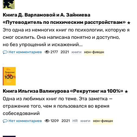
Книга Д. Варламовой и А. Зайниева
«Путеводитель по психическим расстройствам»
Это одна из немногих книг по психологии, которую я
смог осилить. Она написана понятно и доступно,
но без упрощений и искажений...
Нет комментариев
2177
2021
книги
нон-фикшн
Книга Ильгиза Валинурова «Рекрутинг на 100%»
Одна из любимых книг по теме. Эта заметка —
отражение того, чем я пользовался во время
собеседований
Нет комментариев
1209
2021
HR
книги
нон-фикшн