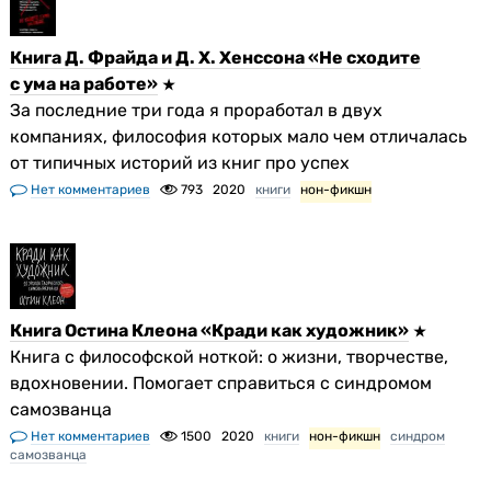
Книга Д. Фрайда и Д. Х. Хенссона «Не сходите
с ума на работе»
За последние три года я проработал в двух
компаниях, философия которых мало чем отличалась
от типичных историй из книг про успех
Нет комментариев
793
2020
книги
нон-фикшн
Книга Остина Клеона «Кради как художник»
Книга с философской ноткой: о жизни, творчестве,
вдохновении. Помогает справиться с синдромом
самозванца
Нет комментариев
1500
2020
книги
нон-фикшн
синдром
самозванца