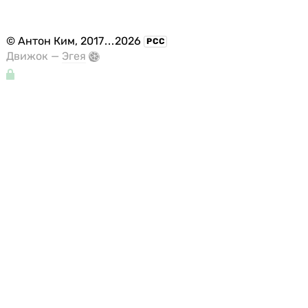
©
Антон Ким
, 2017
...
2026
РСС
Движок —
Эгея