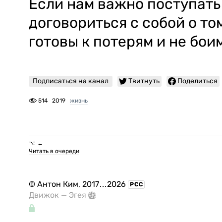
Если нам важно поступать
договориться с собой о то
готовы к потерям и не бои
Подписаться на канал
Твитнуть
Поделиться
514
2019
жизнь
⌥ ←
Читать в очереди
©
Антон Ким
, 2017
...
2026
РСС
Движок —
Эгея