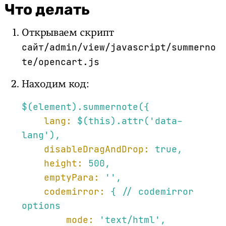
Что делать
Открываем скрипт
сайт/admin/view/javascript/summerno
te/opencart.js
Находим код:
$(element).summernote({
lang:
$(this).attr('data-
lang'),
disableDragAndDrop:
true
,
height:
500
,
emptyPara:
''
,
codemirror:
{
//
codemirror
options
mode:
'text/html'
,