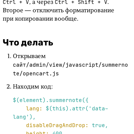
Ctrl + V
Ctrl + Shift + V
, а через
.
Второе — отключить форматирование
при копировании вообще.
Что делать
Открываем
сайт/admin/view/javascript/summerno
te/opencart.js
Находим код:
$(element).summernote({
lang:
$(this).attr('data-
lang'),
disableDragAndDrop:
true
,
height:
400
,