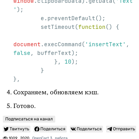
window
.clipboardData).getData(
'Text
'
);

        e.preventDefault();

        setTimeout(
function
(
) 
{

document
.execCommand(
'insertText'
, 
false
, bufferText);

            }, 
10
);

        }

},
Сохраняем, обновляем кэш.
Готово.
Подписаться на канал
Твитнуть
Поделиться
Поделиться
Отправить
1009
2020
OpenCart 3
работа