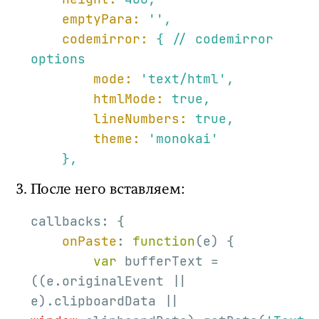
emptyPara:
''
,
codemirror:
{
//
codemirror
options
mode:
'text/html'
,
htmlMode:
true
,
lineNumbers:
true
,
theme:
'monokai'
},
После него вставляем:
callbacks: {

onPaste
: 
function
(
e
) 
{

var
 bufferText = 
((e.originalEvent || 
e).clipboardData || 