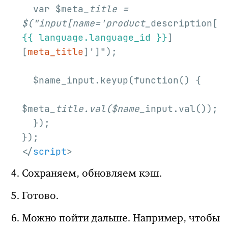
  var $meta
_title = 
$("input[name='product_
description[
{{ language.language_id }}
]
[
meta_title
]']");

  $name_input.keyup(function() {

$meta
_title.val($name_
input.val());

  });

</
script
>
Сохраняем, обновляем кэш.
Готово.
Можно пойти дальше. Например, чтобы