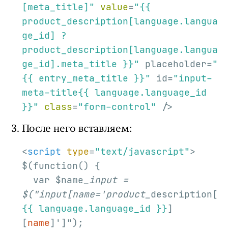
[meta_title]"
value
=
"{{ 
product_description[language.langua
ge_id] ? 
product_description[language.langua
ge_id].meta_title }}"
 placeholder=
"
{{ entry_meta_title }}"
 id=
"input-
meta-title{{ language.language_id 
}}"
class
=
"form-control"
 />
После него вставляем:
<
script
type
=
"text/javascript"
>
$(function() {

  var $name
_input = 
$("input[name='product_
description[
{{ language.language_id }}
]
[
name
]']");
