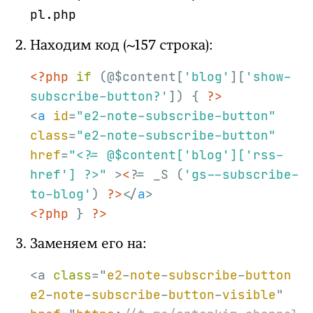
pl.php
Находим код (~157 строка):
<?php
if
 (@$content[
'blog'
][
'show-
subscribe-button?'
]) { 
?>
<
a
id
=
"e2-note-subscribe-button"
class
=
"e2-note-subscribe-button"
href
=
"<?= @$content['blog']['rss-
href'] ?>"
 >
<?
= _S (
'gs--subscribe-
to-blog'
) 
?>
</
a
>
<?php
 } 
?>
Заменяем его на:
<a 
class
="
e2
-
note
-
subscribe
-
button
e2
-
note
-
subscribe
-
button
-
visible
" 