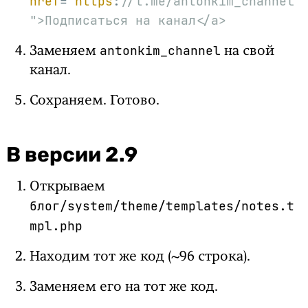
href
="
https
:
//t.me/antonkim_channel
">Подписаться на канал</a>
antonkim_channel
Заменяем
на свой
канал.
Сохраняем. Готово.
В версии 2.9
Открываем
блог/system/theme/templates/notes.t
mpl.php
Находим тот же код (~96 строка).
Заменяем его на тот же код.